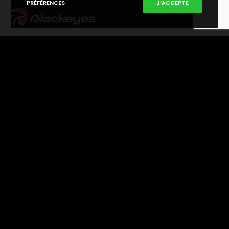
PRÉFÉRENCES
J’ACCEPTE
Blackeyes® est une marque déposée de Deter System,
une société fondée par un opérateur de la Brigade de
Recherche et d’Intervention (BRI) de Paris toujours en
activité. Blackeyes développe des systèmes de
protection et des systèmes d’anti-intrusion maintes fois
primés (dont la médaille d’or au concours Lépine) au et
utilisés par les services spécialisés de la Police.
PRODUITS
Lock off
Push panic